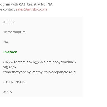
hoprim
with
CAS Registry No: NA
ase contact
sales@artisbio.com
AC0008
Trimethoprim
NA
In-stock
(2R)-2-Acetamido-3-(((2,4-diaminopyrimidin-5-
yl)(3,4,5-
trimethoxyphenyl)methyl)thio)propanoic Acid
C19H25N5O6S
451.5