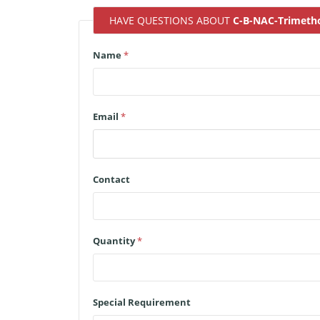
HAVE QUESTIONS ABOUT
C-B-NAC-Trimeth
Name
*
Email
*
Contact
Quantity
*
Special Requirement