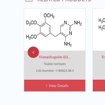
Trimethoprim-D3...
Tr
Stable Isotopes
5
CAS Number: 1189923-38-3
View Details