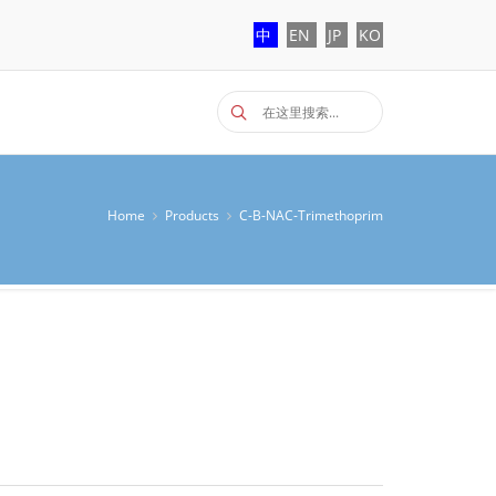
中
EN
JP
KO
Home
Products
C-B-NAC-Trimethoprim