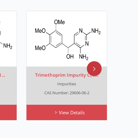
...
Trimethoprim Impurity C(C...
Impurities
CAS Number: 29606-06-2
View Details