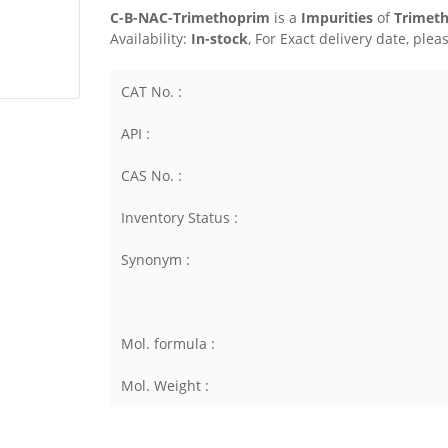
C-B-NAC-Trimethoprim
is a
Impurities
of
Trimet
Availability:
In-stock
, For Exact delivery date, ple
CAT No. :
API :
CAS No. :
Inventory Status :
Synonym :
Mol. formula :
Mol. Weight :