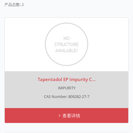
产品总数: 2
Tapentadol EP Impurity C...
IMPURITY
CAS Number: 809282-27-7
查看详情