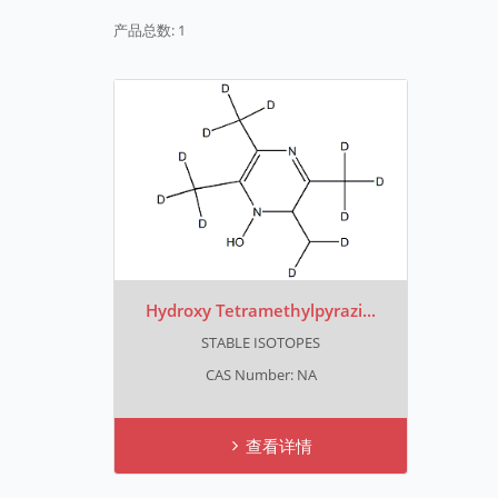
产品总数: 1
Hydroxy Tetramethylpyrazi...
STABLE ISOTOPES
CAS Number: NA
查看详情