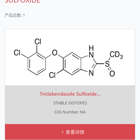
产品总数: 1
Triclabendazole Sulfoxide...
STABLE ISOTOPES
CAS Number: NA
查看详情