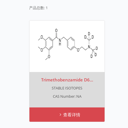
产品总数: 1
Trimethobenzamide D6...
STABLE ISOTOPES
CAS Number: NA
查看详情