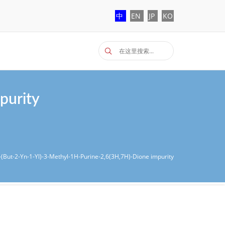
中
EN
JP
KO
purity
-(But-2-Yn-1-Yl)-3-Methyl-1H-Purine-2,6(3H,7H)-Dione impurity