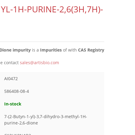
HYL-1H-PURINE-2,6(3H,7H)-
-Dione impurity
is a
Impurities
of
with
CAS Registry
ase contact
sales@artisbio.com
AI0472
586408-08-4
In-stock
7-(2-Butyn-1-yl)-3,7-dihydro-3-methyl-1H-
purine-2,6-dione