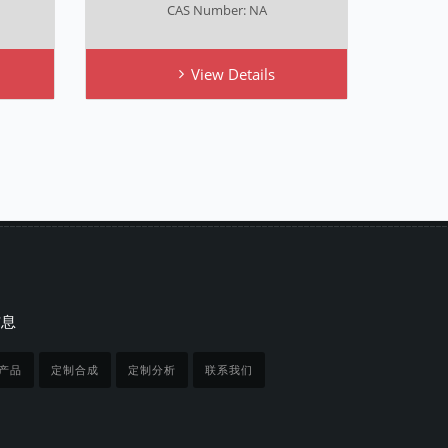
CAS Number: NA
CA
View Details
信息
产品
定制合成
定制分析
联系我们