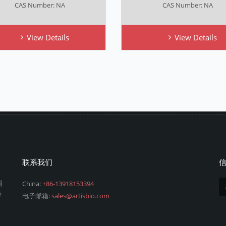
CAS Number: NA
CAS Number: NA
View Details
View Details
联系我们
同
China:
+86-13918153394
考
电子邮箱:
sales@artisbio.com