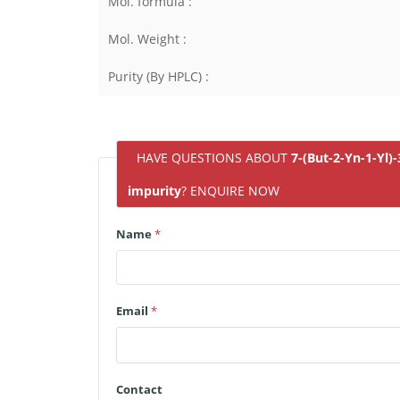
Mol. formula :
Mol. Weight :
Purity (By HPLC) :
HAVE QUESTIONS ABOUT
7-(But-2-Yn-1-Yl)
impurity
? ENQUIRE NOW
Name
*
Email
*
Contact