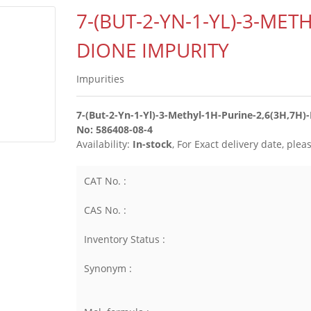
7-(BUT-2-YN-1-YL)-3-MET
DIONE IMPURITY
Impurities
7-(But-2-Yn-1-Yl)-3-Methyl-1H-Purine-2,6(3H,7H)
No: 586408-08-4
Availability:
In-stock
, For Exact delivery date, ple
CAT No. :
CAS No. :
Inventory Status :
Synonym :