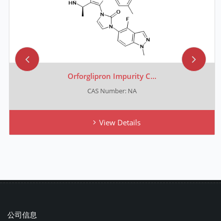
Orforglipron Impurity C...
CAS Number: NA
View Details
公司信息