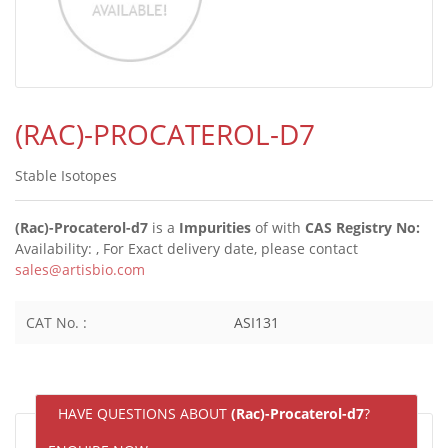
(RAC)-PROCATEROL-D7
Stable Isotopes
(Rac)-Procaterol-d7
is a
Impurities
of
with
CAS Registry No:
Availability:
, For Exact delivery date, please contact
sales@artisbio.com
CAT No. :
ASI131
HAVE QUESTIONS ABOUT
(Rac)-Procaterol-d7
?