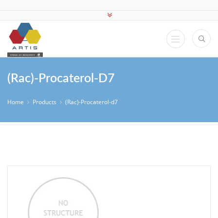
(Rac)-Procaterol-D7
Home
Products
(Rac)-Procaterol-d7