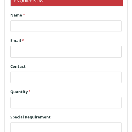
ENQUIRE NOW
Name
*
Email
*
Contact
Quantity
*
Special Requirement